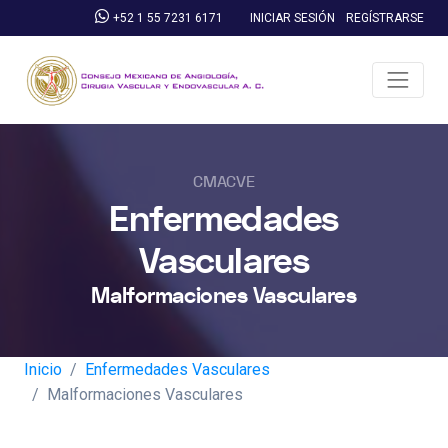
Skip
+52 1 55 7231 6171
INICIAR SESIÓN
REGÍSTRARSE
to
main
content
CMACVE
Enfermedades
Vasculares
Malformaciones Vasculares
Inicio
Enfermedades Vasculares
Malformaciones Vasculares